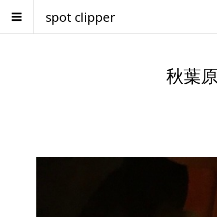
spot clipper
秋葉