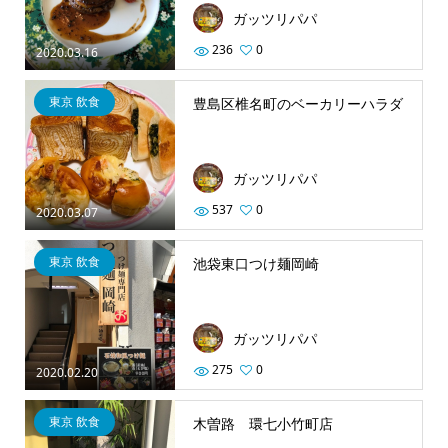
ガッツリパパ
236
0
2020.03.16
東京 飲食
豊島区椎名町のベーカリーハラダ
ガッツリパパ
537
0
2020.03.07
東京 飲食
池袋東口つけ麺岡崎
ガッツリパパ
275
0
2020.02.20
東京 飲食
木曽路 環七小竹町店