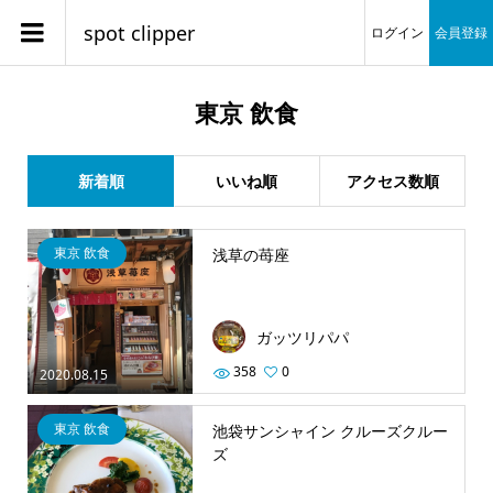
spot clipper
ログイン
会員登録
東京 飲食
新着順
いいね順
アクセス数順
東京 飲食
浅草の苺座
ガッツリパパ
358
0
2020.08.15
東京 飲食
池袋サンシャイン クルーズクルー
ズ