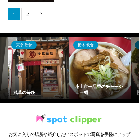
1
2

東京 飲食
栃木 飲食
小山市一品香のチャーシ
浅草の苺座
ュー麺
お気に入りの場所や紹介したいスポットの写真を手軽にアップ