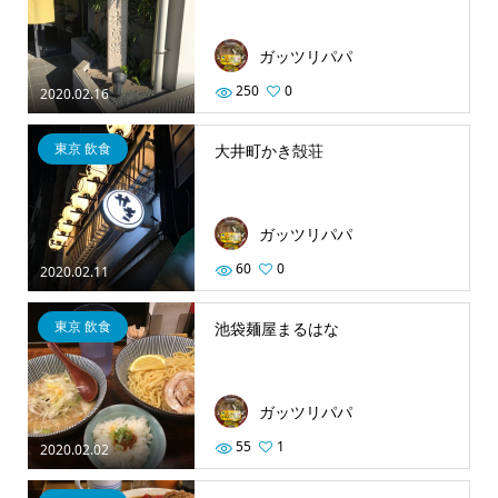
ガッツリパパ
250
0
2020.02.16
東京 飲食
大井町かき殻荘
ガッツリパパ
60
0
2020.02.11
東京 飲食
池袋麺屋まるはな
ガッツリパパ
55
1
2020.02.02