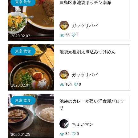
東京 飲食
豊島区東池袋キッチン南海
ガッツリパパ
56
1
2020.02.02
東京 飲食
池袋元祖明太煮込みつけめん
ガッツリパパ
104
0
2020.02.01
東京 飲食
池袋のカレーが旨い洋食屋バロッ
サ
ちょいマン
84
0
2020.01.25