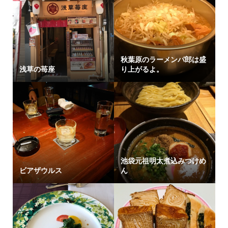
秋葉原のラーメンパ郎は盛
浅草の苺座
り上がるよ。
池袋元祖明太煮込みつけめ
ビアザウルス
ん