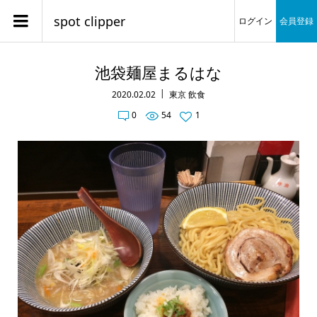
spot clipper
ログイン
会員登録
池袋麺屋まるはな
2020.02.02
東京 飲食
0
54
1