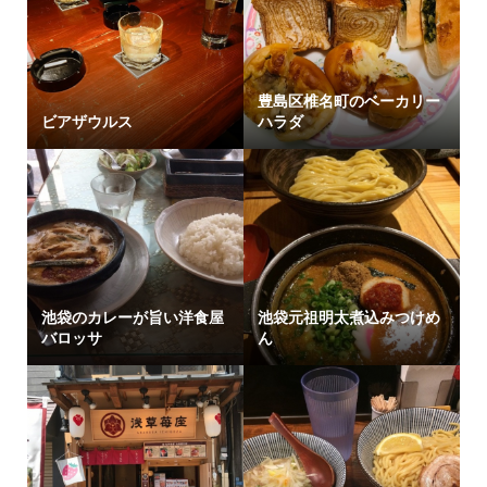
豊島区椎名町のベーカリー
ビアザウルス
ハラダ
池袋のカレーが旨い洋食屋
池袋元祖明太煮込みつけめ
バロッサ
ん