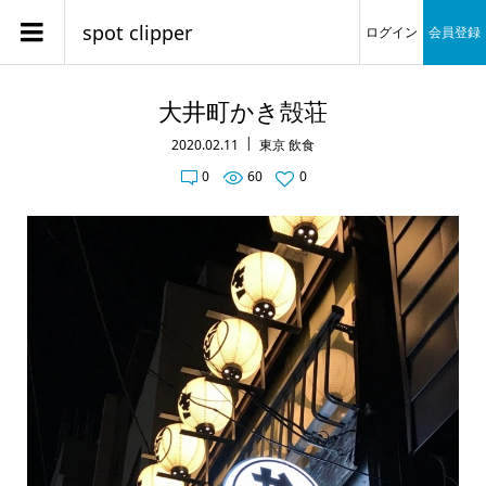
spot clipper
ログイン
会員登録
大井町かき殻荘
2020.02.11
東京 飲食
0
60
0