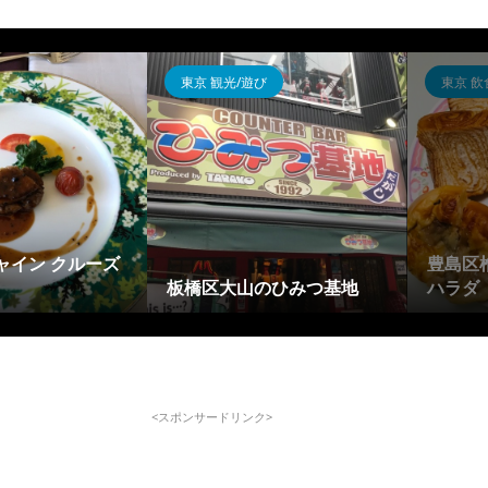
東京 観光/遊び
東京 飲
ャイン クルーズ
豊島区
板橋区大山のひみつ基地
ハラダ
<スポンサードリンク>