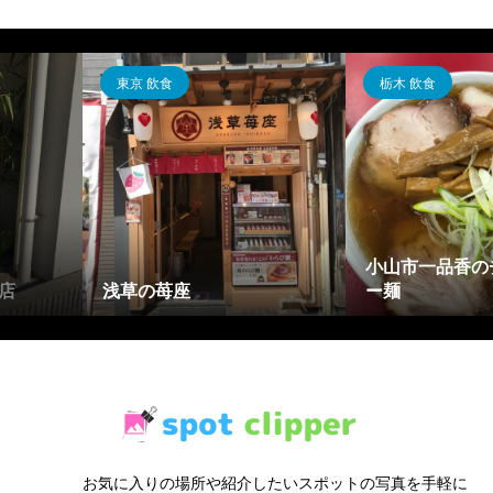
東京 飲食
栃木 飲食
小山市一品香の
店
浅草の苺座
ー麺
お気に入りの場所や紹介したいスポットの写真を手軽に