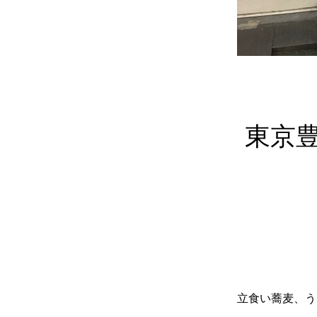
東京
立食い蕎麦、う