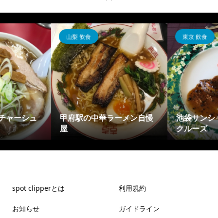
山梨 飲食
東京 飲食
チャーシュ
甲府駅の中華ラーメン自慢
池袋サンシ
屋
クルーズ
spot clipperとは
利用規約
お知らせ
ガイドライン