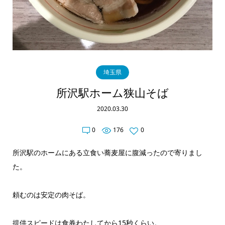
埼玉県
所沢駅ホーム狭山そば
2020.03.30
0
176
0
所沢駅のホームにある立食い蕎麦屋に腹減ったので寄りまし
た。
頼むのは安定の肉そば。
提供スピードは食券わたしてから15秒くらい。